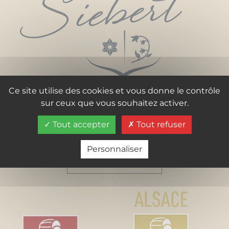
Ce site utilise des cookies et vous donne le contrôle
Propriété "Le Moulin"
sur ceux que vous souhaitez activer.
67120 Wolxheim
Tél. :
+33 (6) 07 35 73 19
Tout accepter
Tout refuser
Personnaliser
ÉCRIVEZ-NOUS